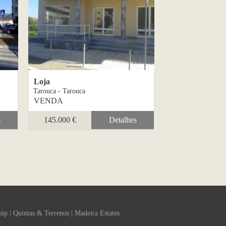
Loja
Tarouca - Tarouca
VENDA
s
145.000 €
Detalhes
bip
|
Quintas & Terrenos
|
Madeira Estates