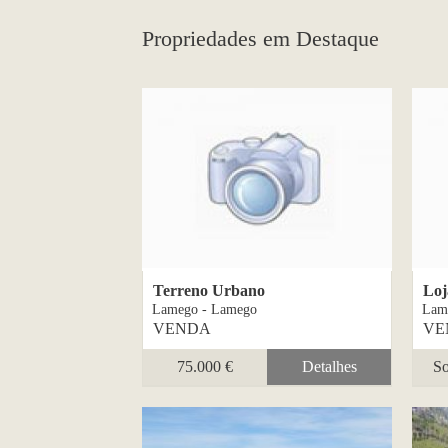
Propriedades em Destaque
Terreno Urbano
Loj
Lamego - Lamego
Lam
VENDA
VE
75.000 €
Detalhes
So