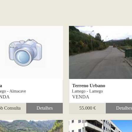
a
Terreno Urbano
ego - Almacave
Lamego - Lamego
NDA
VENDA
b Consulta
Detalhes
55.000 €
Detalhe