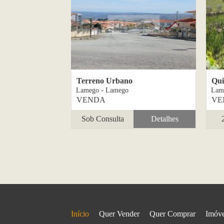
Terreno Urbano
Qui
Lamego - Lamego
Lam
VENDA
VE
Sob Consulta
Detalhes
Início
Quer Vender
Quer Comprar
Imóve