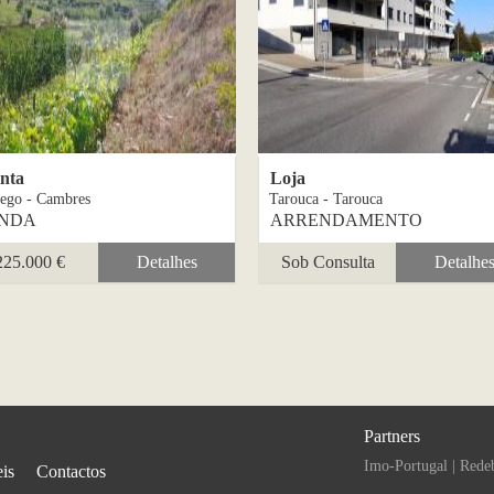
nta
Loja
ego - Cambres
Tarouca - Tarouca
NDA
ARRENDAMENTO
225.000 €
Detalhes
Sob Consulta
Detalhe
Partners
Imo-Portugal
|
Rede
is
Contactos