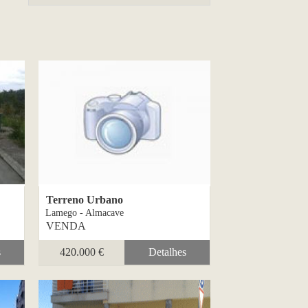
Terreno Urbano
Lamego - Almacave
VENDA
s
420.000 €
Detalhes