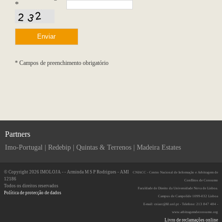
*
* Campos de preenchimento obrigatório
Partners
Imo-Portugal
|
Redebip
|
Quintas & Terrenos
|
Madeira Estates
© Copyright 2026 IMOLOJA - - Arminda M S P Rodrigues - AMI
CNIACC - Centro Nacional de Informação e Arbitragem de
12186
Conflitos de Consumo
Todos os direitos reservados
Faculdade de Direito da Universidade Nova de Lisboa.
Política de protecção de dados
Campus de Campolide 1099-032 Lisboa
E-mail: cniacc@fd.unl.pt - Telefone: 213 847 484 -
www.arbitragemdeconsumo.org
Livro de reclamações online