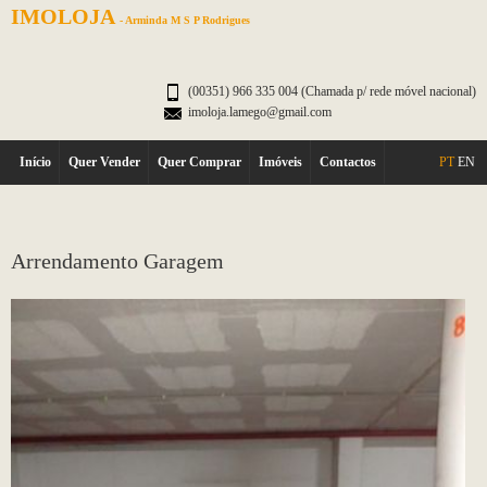
IMOLOJA
- Arminda M S P Rodrigues
(00351) 966 335 004 (Chamada p/ rede móvel nacional)
imoloja.lamego@gmail.com
Início
Quer Vender
Quer Comprar
Imóveis
Contactos
PT
EN
Arrendamento Garagem