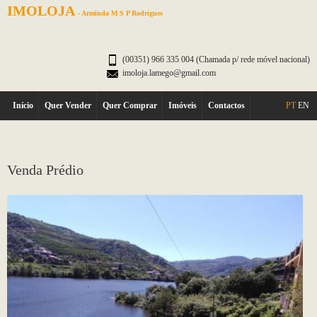
IMOLOJA
- Arminda M S P Rodrigues
(00351) 966 335 004 (Chamada p/ rede móvel nacional)
imoloja.lamego@gmail.com
Início
Quer Vender
Quer Comprar
Imóveis
Contactos
PT
EN
Venda Prédio