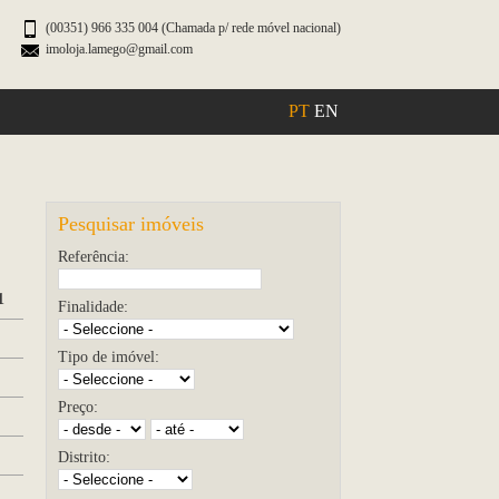
(00351) 966 335 004 (Chamada p/ rede móvel nacional)
imoloja.lamego@gmail.com
PT
EN
Pesquisar imóveis
Referência:
1
Finalidade:
Tipo de imóvel:
Preço:
Distrito: