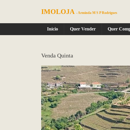
IMOLOJA
- Arminda M S P Rodrigues
Início
Quer Vender
Quer Com
Venda Quinta