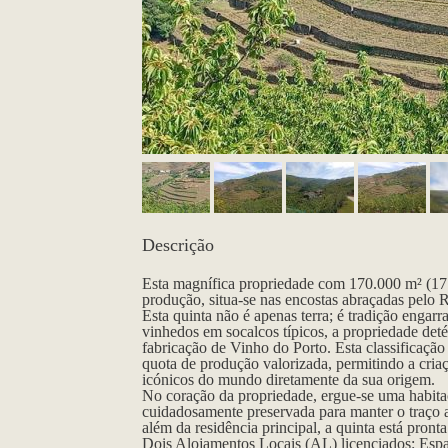
Descrição
Esta magnífica propriedade com 170.000 m² (17 
produção, situa-se nas encostas abraçadas pelo 
Esta quinta não é apenas terra; é tradição engar
vinhedos em socalcos típicos, a propriedade det
fabricação de Vinho do Porto. Esta classificação
quota de produção valorizada, permitindo a cri
icónicos do mundo diretamente da sua origem.
No coração da propriedade, ergue-se uma habitaç
cuidadosamente preservada para manter o traço a
além da residência principal, a quinta está pront
Dois Alojamentos Locais (AL) licenciados: Espa