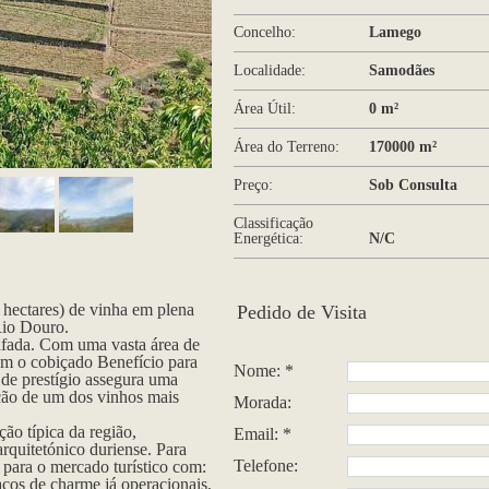
Concelho:
Lamego
Localidade:
Samodães
Área Útil:
0 m²
Área do Terreno:
170000 m²
Preço:
Sob Consulta
Classificação
Energética:
N/C
hectares) de vinha em plena
Pedido de Visita
Rio Douro.
rafada. Com uma vasta área de
ém o cobiçado Benefício para
Nome: *
 de prestígio assegura uma
ação de um dos vinhos mais
Morada:
ão típica da região,
Email: *
rquitetónico duriense. Para
Telefone:
a para o mercado turístico com:
ços de charme já operacionais,