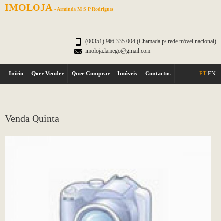
IMOLOJA
- Arminda M S P Rodrigues
(00351) 966 335 004 (Chamada p/ rede móvel nacional)
imoloja.lamego@gmail.com
Início
Quer Vender
Quer Comprar
Imóveis
Contactos
PT
EN
Venda Quinta